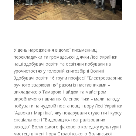
У день народження відомої письменниці,
перекладачки та громадської діячки Лесі Українки
наші здобувачі освіти та освітяни побували на
урочистостях у головній книгозбірні Волині
Здобувачі освіти 16 групи професії “Електрозварник
ручного зварювання” разом із наставниками –
викладачкою Тамарою Найдюк та майстром
виробничого навчання Оленою Чиж – мали нагоду
побувати на чудовій постановці твору
Лесі Українки
“Адвокат Мартіна”, яку подарували студенти І курсу
спеціальності “Видовищно-театралізованих
заходів” Волинського фахового коледжу культури і
мистецтв імені Ігоря Стравінського Волинської