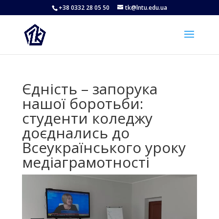
+38 0332 28 05 50
tk@lntu.edu.ua
Єдність – запорука
нашої боротьби:
студенти коледжу
доєднались до
Всеукраїнського уроку
медіаграмотності