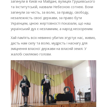
загинули в Києві на Майдані, вулицях Грушевського
та Інститутській, назвали Небесною сотнею. Вони
загинули за честь, за волю, за правду, свободу,
незалежність своєї держави, за право бути
Українцем, ціною жертовності показали, що наш
український дух є незламним, а народ нескореним.
Хай пам’ять всіх невинно убитих згуртує нас, живих,
дасть нам силу та волю, мудрість і наснагу для
зміцнення власної держави на власній землі. У
жалобі схиляємо голови.