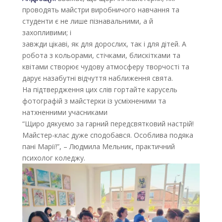
проводять майстри виробничого навчання та
студенти є не лише пізнавальними, а й
захопливими; і
завжди цікаві, як для дорослих, так і для дітей. А
робота з кольорами, стічками, блискітками та
квітами створює чудову атмосферу творчості та
дарує назабутні відчуття наближення свята.
На підтвердження цих слів гортайте карусель
фотографій з майстерки із усміхненими та
натхненними учасниками
“Щиро дякуємо за гарний передсвятковий настрій!
Майстер-клас дуже сподобався. Особлива подяка
пані Марії!”, – Людмила Мельник, практичний
психолог коледжу.