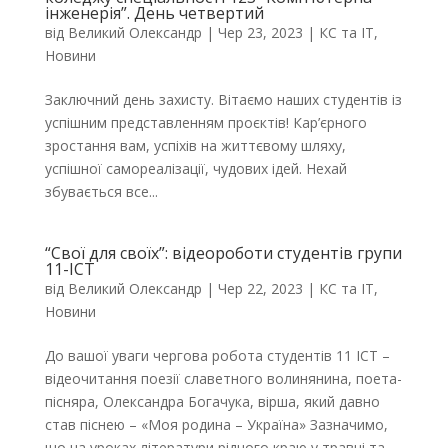
інженерія”. День четвертий
від
Великий Олександр
|
Чер 23, 2023
|
КС та ІТ
,
Новини
Заключний день захисту. Вітаємо наших студентів із
успішним представленням проєктів! Кар’єрного
зростання вам, успіхів на життєвому шляху,
успішної самореалізації, чудових ідей. Нехай
збувається все...
“Свої для своїх”: відеороботи студентів групи
11-ІСТ
від
Великий Олександр
|
Чер 22, 2023
|
КС та ІТ
,
Новини
До вашої уваги чергова робота студентів 11 ІСТ –
відеочитання поезії славетного волинянина, поета-
пісняра, Олександра Богачука, вірша, який давно
став піснею – «Моя родина – Україна» Зазначимо,
що на уроках літератури рідного краю у травні та