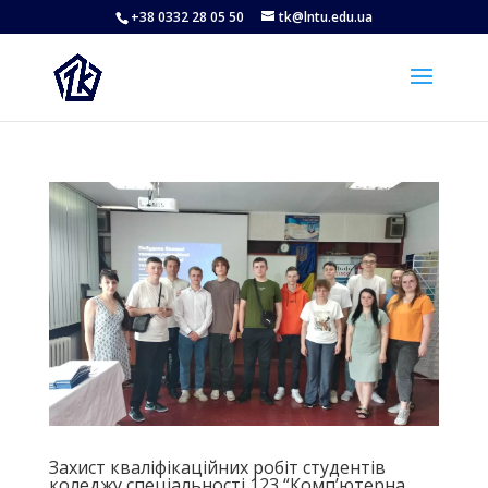
+38 0332 28 05 50
tk@lntu.edu.ua
Захист кваліфікаційних робіт студентів
коледжу спеціальності 123 “Комп’ютерна