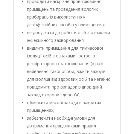
проводити наскрізне провітрювання
приміщень та проведення вологих
прибирань із використанням
дезінфекційних засобів у приміщеннях;
не допускати до роботи осіб з ознаками
інфекційного захворювання;
виділити приміщення для тимчасової
ізоляції осіб з ознаками гострого
респіраторного захворювання (в разі
виявлення такої особи, вжити заходів
для ізоляції від здорових осіб та негайно
повідомити про випадок відповідний
заклад охорони здоров’я);
обмежити масові заходи в закритих
приміщеннях;
забезпечити необхідні умови для
дотримання працівниками правил
особистої гігієни (рукомийники, мило,