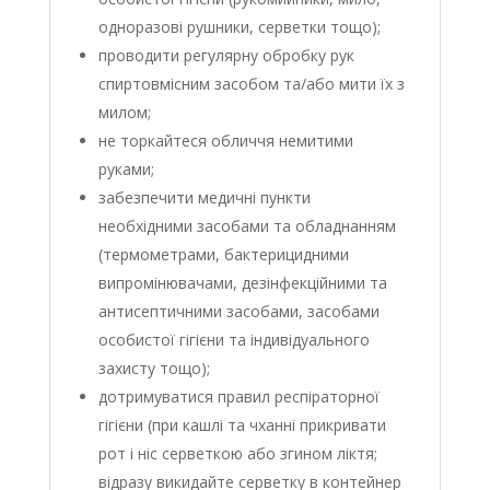
одноразові рушники, серветки тощо);
проводити регулярну обробку рук
спиртовмісним засобом та/або мити їх з
милом;
не торкайтеся обличчя немитими
руками;
забезпечити медичні пункти
необхідними засобами та обладнанням
(термометрами, бактерицидними
випромінювачами, дезінфекційними та
антисептичними засобами, засобами
особистої гігієни та індивідуального
захисту тощо);
дотримуватися правил респіраторної
гігієни (при кашлі та чханні прикривати
рот і ніс серветкою або згином ліктя;
відразу викидайте серветку в контейнер