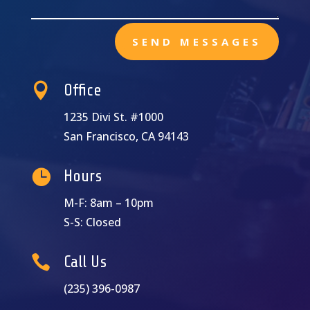
SEND MESSAGES

Office
1235 Divi St. #1000
San Francisco, CA 94143

Hours
M-F: 8am – 10pm
S-S: Closed

Call Us
(235) 396-0987