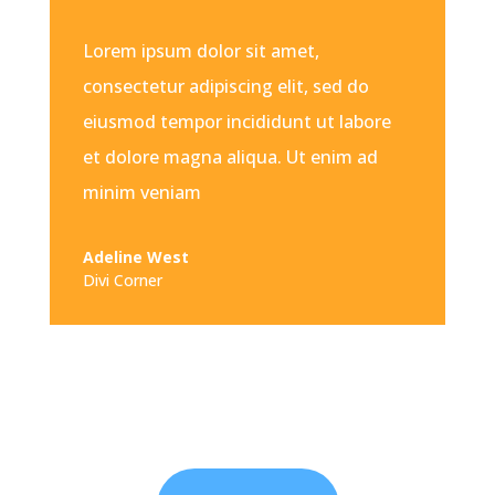
Lorem ipsum dolor sit amet,
consectetur adipiscing elit, sed do
eiusmod tempor incididunt ut labore
et dolore magna aliqua. Ut enim ad
minim veniam
Adeline West
Divi Corner