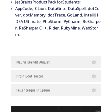
JetBrainsProductPackforStudents
;
AppCode
,
CLion
,
DataGrip
,
DataSpell
,
dotCo
ver
,
dotMemory
,
dotTrace
,
GoLand
,
IntelliJ I
DEA Ultimate
,
PhpStorm
,
PyCharm
,
ReSharpe
r
,
ReSharper C++
,
Rider
,
RubyMine
,
WebStor
m
.
Mauris Blandit Aliquet
Proin Eget Tortor
Pellentesque in Ipsum