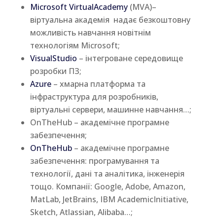
Microsoft VirtualAcademy
(MVA)–
віртуальна академія надає безкоштовну
можливість навчання новітнім
технологіям Microsoft;
VisualStudio
– інтегроване середовище
розробки ПЗ;
Azure
– хмарна платформа та
інфраструктура для розробників,
віртуальні сервери, машинне навчання…;
OnTheHub – академічне програмне
забезпечення;
OnTheHub
– академічне програмне
забезпечення: програмування та
технології, дані та аналітика, інженерія
тощо. Компанії: Google, Adobe, Amazon,
MatLab, JetBrains, IBM AcademicInitiative,
Sketch, Atlassian, Alibaba…;