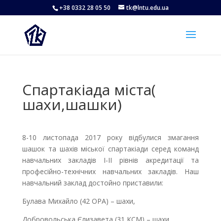
+38 0332 28 05 50
tk@lntu.edu.ua
Спартакіада міста(
шахи,шашки)
8-10 листопада 2017 року відбулися змагання
шашок та шахів міської спартакіади серед команд
навчальних закладів І-ІІ рівнів акредитації та
професійно-технічних навчальних закладів. Наш
навчальний заклад достойно приставили:
Булава Михайло (42 ОРА) – шахи,
Добровольська Єлизавета (31 КСМ) – шахи,