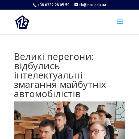
+38 0332 28 05 50
tk@lntu.edu.ua
Великі перегони:
відбулись
інтелектуальні
змагання майбутніх
автомобілістів