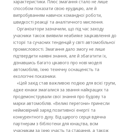
характеристики. Плюс змагання стало не лише
способом показати свою ерудицію, але й
випробуванням навичок командної роботи,
швидкості реакції та аналітичного мислення.
Організатори зазначили, що під час заходу
учасники також виявили неабияке зацікавлення до
історії та сучасних тенденцій у світі автомобільної
промисловості. Змагання дало змогу не лише
підтвердити наявні знання, але й збагатити їх,
дізнавшись багато цікавого про нові моделі
автомобілів, їхню технічну оснащеність та
екологічні показники.
«Цей захід став важливою подією для всієї групи,
адже юнаки змагалися за звання найкращих та
продемонстрували свої знання про будову та
марки автомобілів. «Великі перегони» принесли
неймовірний заряд позитивної енергії та
конкурентного духу. Від щирого серця вдячна
партнерам з бібліотеки для юнацтва, всім
учасникам за їхню участь та старання, а також