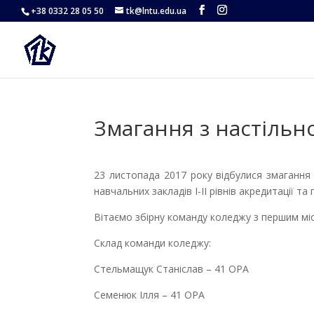
+38 0332 28 05 50
tk@lntu.edu.ua
Змагання з настільно
23 листопада 2017 року відбулися змагання 
навчальних закладів І-ІІ рівнів акредитації т
Вітаємо збірну команду коледжу з першим мі
Склад команди коледжу:
Стельмащук Станіслав – 41 ОРА
Семенюк Ілля – 41 ОРА