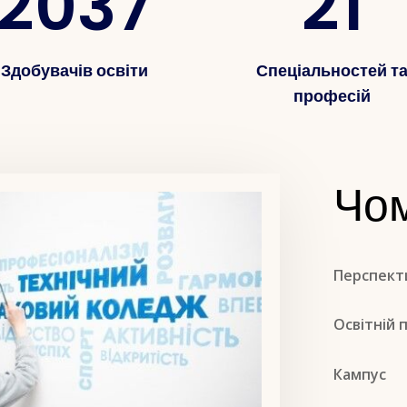
2037
21
Здобувачів освіти
Спеціальностей т
професій
Чо
Перспекти
Освітній 
Кампус