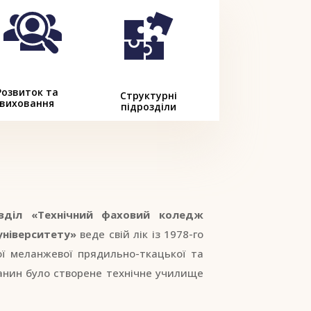
Розвиток та
Структурні
виховання
підрозділи
озділ «Технічний фаховий коледж
університету»
веде свій лік із 1978-го
ої меланжевої прядильно-ткацької та
анин було створене технічне училище