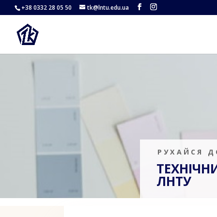
+38 0332 28 05 50
tk@lntu.edu.ua
РУХАЙСЯ Д
ТЕХНІЧН
ЛНТУ