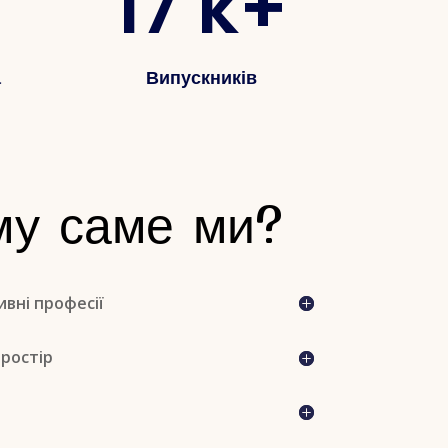
17 k+
а
Випускників
му саме ми?
вні професії
простір