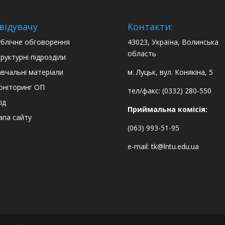
відувачу
Контакти:
блічне обговорення
43023, Україна, Волинська
область
руктурні підрозділи
вчальні матеріали
м. Луцьк, вул. Конякіна, 5
оніторинг ОП
тел/факс: (0332) 280-550
ід
Приймальна комісія:
па сайту
(063) 993-51-95
e-mail:
tk@lntu.edu.ua