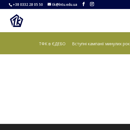
+38 0332 28 05 50
tk@lntu.edu.ua
ТФК в ЄДЕБО
Вступні кампанії минулих рок