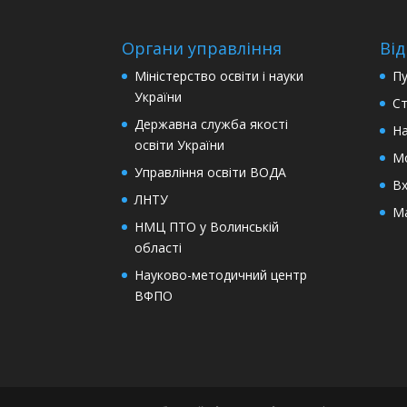
Органи управління
Від
Міністерство освіти і науки
Пу
України
Ст
Державна служба якості
На
освіти України
М
Управління освіти ВОДА
Вх
ЛНТУ
Ма
НМЦ ПТО у Волинській
області
Науково-методичний центр
ВФПО